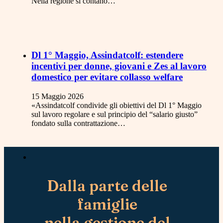
Nella regione si contano…
Dl 1° Maggio, Assindatcolf: estendere
incentivi per donne, giovani e Zes al lavoro
domestico per evitare collasso welfare
15 Maggio 2026
«Assindatcolf condivide gli obiettivi del Dl 1° Maggio
sul lavoro regolare e sul principio del “salario giusto”
fondato sulla contrattazione…
Dalla parte delle
famiglie
nella gestione del