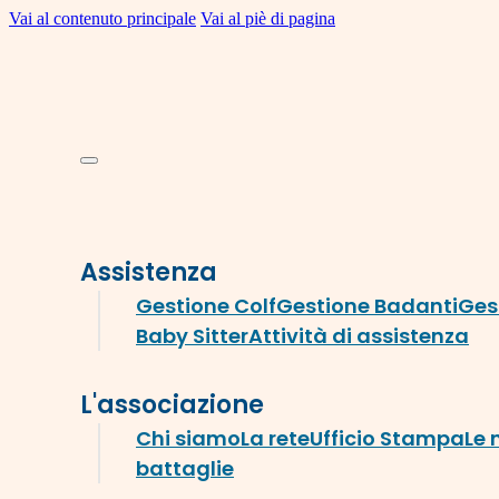
Vai al contenuto principale
Vai al piè di pagina
Assistenza
Gestione Colf
Gestione Badanti
Ges
Baby Sitter
Attività di assistenza
L'associazione
Chi siamo
La rete
Ufficio Stampa
Le 
battaglie