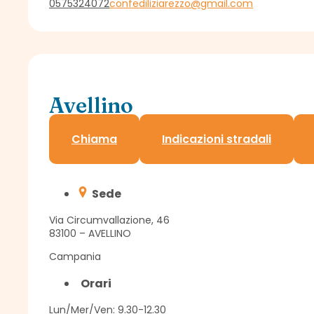
0575324072
confediliziarezzo@gmail.com
Avellino
Sportello Assindatcolf c/o Confagricoltura
Chiama
Indicazioni stradali
Sede
Via Circumvallazione, 46
83100 – AVELLINO
Campania
Orari
Lun/Mer/Ven: 9.30-12.30