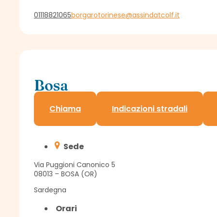
01118821065
borgarotorinese@assindatcolf.it
Bosa
Sportello Assindatcolf c/o Confagricoltura
Chiama
Indicazioni stradali
Sede
Via Puggioni Canonico 5
08013 – BOSA (OR)
Sardegna
Orari