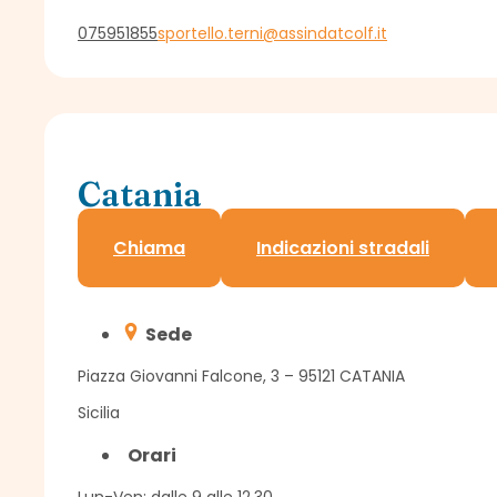
075951855
sportello.terni@assindatcolf.it
Catania
Sportello Assindatcolf c/o Confagricoltura
Chiama
Indicazioni stradali
Sede
Piazza Giovanni Falcone, 3 – 95121 CATANIA
Sicilia
Orari
Lun-Ven: dalle 9 alle 12.30