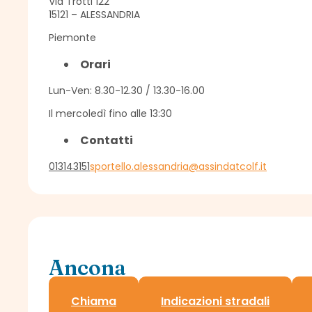
Via Trotti 122
15121 – ALESSANDRIA
Piemonte
Orari
Lun-Ven: 8.30-12.30 / 13.30-16.00
Il mercoledì fino alle 13:30
Contatti
013143151
sportello.alessandria@assindatcolf.it
Ancona
Delegazione Assindatcolf
Chiama
Indicazioni stradali