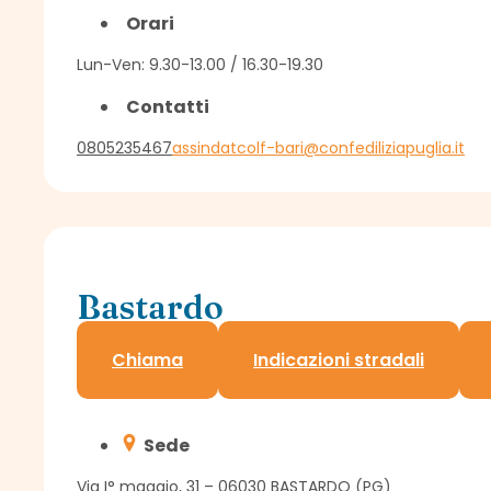
Orari
Lun-Ven: 9.30-13.00 / 16.30-19.30
Contatti
0805235467
assindatcolf-bari@confediliziapuglia.it
Bastardo
Sportello Assindatcolf c/o Confagricoltura
Chiama
Indicazioni stradali
Sede
Via I° maggio, 31 – 06030 BASTARDO (PG)