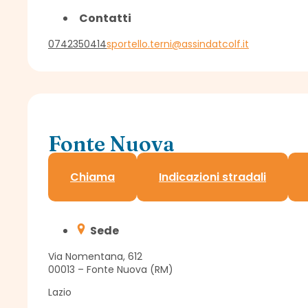
Contatti
0742350414
sportello.terni@assindatcolf.it
Fonte Nuova
Sportello Assindatcolf c/o Confagricoltura
Chiama
Indicazioni stradali
Sede
Via Nomentana, 612
00013 – Fonte Nuova (RM)
Lazio