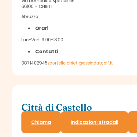
Via Domenico Spezioli 56
66100 – CHIETI
Abruzzo
Orari
Lun-Ven: 9.00-13.00
Contatti
0871402945
sportello.chieti@assindatcolf.it
Città di Castello
Sportello Assindatcolf c/o Confagricoltura
Chiama
Indicazioni stradali