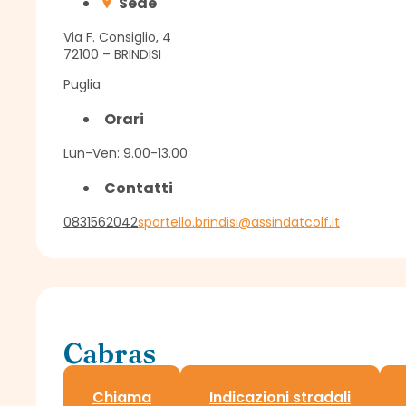
Sede
Via F. Consiglio, 4
72100 – BRINDISI
Puglia
Orari
Lun-Ven: 9.00-13.00
Contatti
0831562042
sportello.brindisi@assindatcolf.it
Cabras
Sportello Assindatcolf c/o Confagricoltura
Chiama
Indicazioni stradali