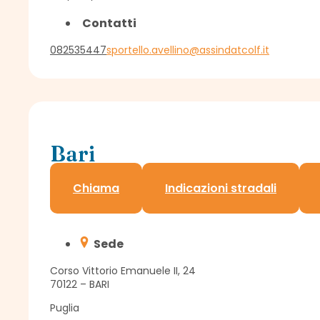
Contatti
082535447
sportello.avellino@assindatcolf.it
Bari
Delegazione Assindatcolf c/o Confedilizia
Chiama
Indicazioni stradali
Sede
Corso Vittorio Emanuele II, 24
70122 – BARI
Puglia