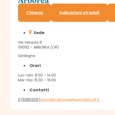
Arborea
Sportello Assindatcolf c/o Confagricoltura
Chiama
Indicazioni stradali
Sede
Via Venezia 8
09092 – ARBOREA (OR)
Sardegna
Orari
Lun-Ven: 8.00 – 14.00
Mar-Gio: 15.00 – 19.00
Contatti
0783802097
sportello.arborea@assindatcolf.it