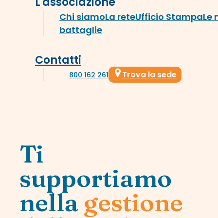
L'associazione
Chi siamo
La rete
Ufficio Stampa
Le 
battaglie
Contatti
Trova la sede
800 162 261
Ti
supportiamo
nella
gestione