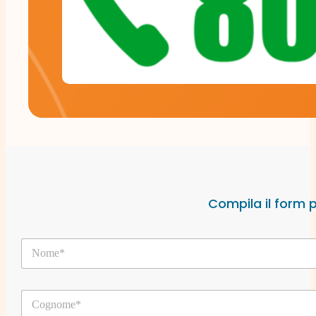
Compila il form 
N
o
m
e
C
*
o