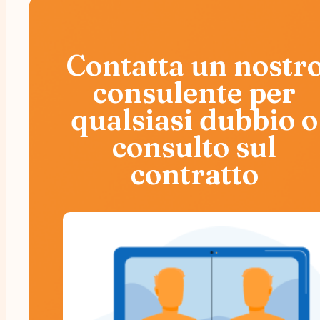
Contatta un nostr
consulente per
qualsiasi dubbio o
consulto sul
contratto