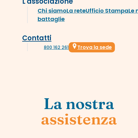
L'associazione
Chi siamo
La rete
Ufficio Stampa
Le 
battaglie
Contatti
Trova la sede
800 162 261
La nostra
assistenza