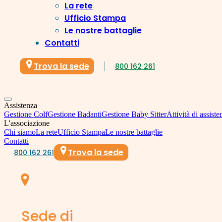
La rete
Ufficio Stampa
Le nostre battaglie
Contatti
Trova la sede
800 162 261
Assistenza
Gestione Colf
Gestione Badanti
Gestione Baby Sitter
Attività di assiste
L'associazione
Chi siamo
La rete
Ufficio Stampa
Le nostre battaglie
Contatti
Trova la sede
800 162 261
Sede di