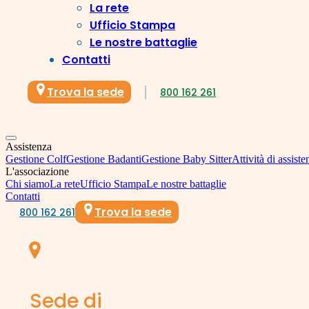
La rete
Ufficio Stampa
Le nostre battaglie
Contatti
Trova la sede
800 162 261
Assistenza
Gestione Colf
Gestione Badanti
Gestione Baby Sitter
Attività di assiste
L'associazione
Chi siamo
La rete
Ufficio Stampa
Le nostre battaglie
Contatti
Trova la sede
800 162 261
Sede di