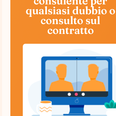
consulente per
qualsiasi dubbio o
consulto sul
contratto