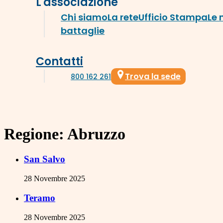
L'associazione
Chi siamo
La rete
Ufficio Stampa
Le 
battaglie
Contatti
Trova la sede
800 162 261
Regione:
Abruzzo
San Salvo
28 Novembre 2025
Teramo
28 Novembre 2025