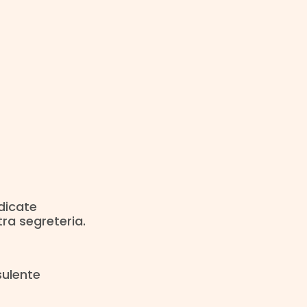
ndicate
ra segreteria.
sulente