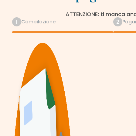
ATTENZIONE: ti manca anco
1
2
Compilazione
Paga