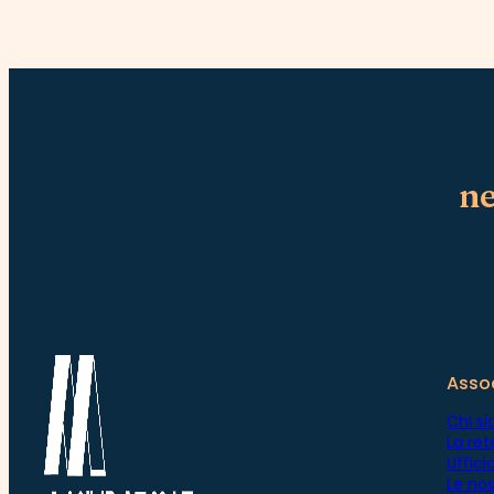
ne
Asso
Chi s
La ret
Uffic
Le nos