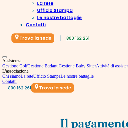
La rete
Ufficio Stampa
Le nostre battaglie
Contatti
Trova la sede
800 162 261
Assistenza
Gestione Colf
Gestione Badanti
Gestione Baby Sitter
Attività di assiste
L'associazione
Chi siamo
La rete
Ufficio Stampa
Le nostre battaglie
Contatti
Trova la sede
800 162 261
Il pagamento