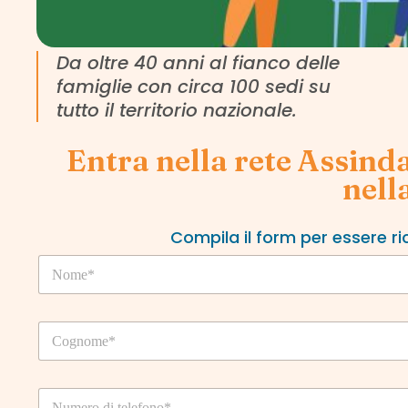
Da oltre 40 anni al fianco delle
famiglie con circa 100 sedi su
tutto il territorio nazionale.
Entra nella rete Assind
nella
Compila il form per essere r
N
o
m
e
C
*
o
g
n
T
o