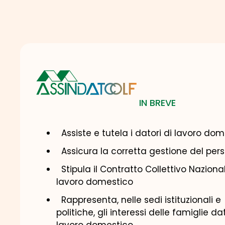
r
*
i
v
a
c
y
IN BREVE
​Assiste e tutela i datori di lavoro do
Assicura la corretta gestione del per
Stipula il Contratto Collettivo Naziona
lavoro domestico
Rappresenta, nelle sedi istituzionali e
politiche, gli interessi delle famiglie dat
lavoro domestico