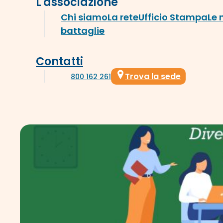
L'associazione
Chi siamo
La rete
Ufficio Stampa
Le 
battaglie
Contatti
Trova la sede
800 162 261