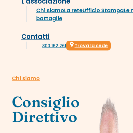
L'associazione
Chi siamo
La rete
Ufficio Stampa
Le 
battaglie
Contatti
Trova la sede
800 162 261
Chi siamo
Consiglio
Direttivo