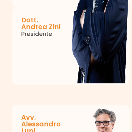
Dott.
Andrea Zini
Presidente
Avv.
Alessandro
Lupi