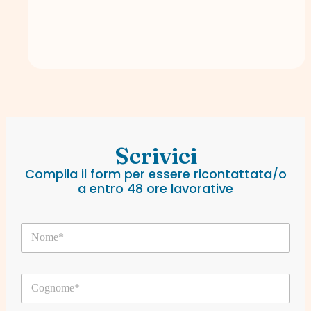
Scrivici
Compila il form per essere ricontattata/o
a entro 48 ore lavorative
N
o
m
e
C
*
o
g