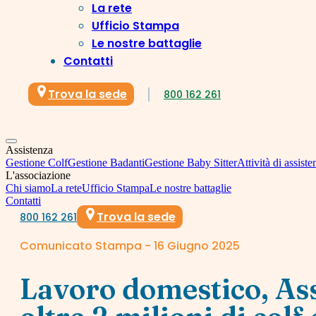
La rete
Ufficio Stampa
Le nostre battaglie
Contatti
Trova la sede
800 162 261
Assistenza
Gestione Colf
Gestione Badanti
Gestione Baby Sitter
Attività di assiste
L'associazione
Chi siamo
La rete
Ufficio Stampa
Le nostre battaglie
Contatti
Trova la sede
800 162 261
Comunicato Stampa - 16 Giugno 2025
Lavoro domestico, Ass