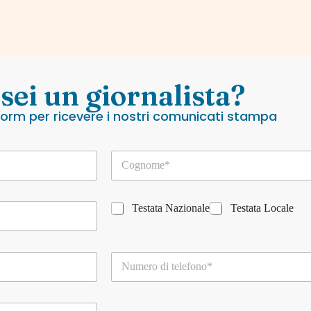
 sei un giornalista?
 form per ricevere i nostri comunicati stampa
C
o
g
n
T
o
Testata Nazionale
Testata Locale
e
m
s
e
t
*
T
a
e
t
l
a
e
n
f