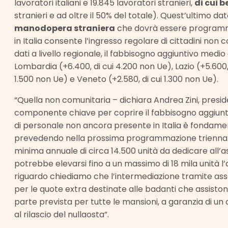
lavoratori italiani e 19.845 lavoratori stranieri,
di cui 
stranieri e ad oltre il 50% del totale). Quest’ultimo d
manodopera straniera
che dovrà essere programmat
in Italia consente l’ingresso regolare di cittadini non 
dati a livello regionale, il fabbisogno aggiuntivo medio
Lombardia (+6.400, di cui 4.200 non Ue), Lazio (+5.600,
1.500 non Ue) e Veneto (+2.580, di cui 1.300 non Ue).
“Quella non comunitaria – dichiara Andrea Zini, presi
componente chiave per coprire il fabbisogno aggiuntiv
di personale non ancora presente in Italia è fondam
prevedendo nella prossima programmazione triennale
minima annuale di circa 14.500 unità da dedicare all’a
potrebbe elevarsi fino a un massimo di 18 mila unità l’a
riguardo chiediamo che l’intermediazione tramite assoc
per le quote extra destinate alle badanti che assiston
parte prevista per tutte le mansioni, a garanzia di u
al rilascio del nullaosta”.