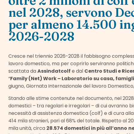
oltre 2 milioni di colf
nel 2028, servono Dec
per almeno 14.500 ing
2026-2028
Cresce nel triennio 2026-2028 il fabbisogno complessiv
lavoro domestico, ma per coprirlo serviranno politich
scattata da
Assindatcolf
e dal
Centro Studi e Rice
“
Family (Net) Work – Laboratorio su casa, famigl
giugno, Giornata Internazionale del lavoro Domestico, 
Stando alle stime contenute nel documento, nel 2028 sa
domestici – tra regolari e irregolari – di cui avranno b
necessità di assistenza domestica (colf) e di cura alla 
414 mila stranieri, pari al 68% del totale. Rispetto al
mila unità, circa
28.574 domestici in più all’anno
ne