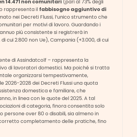
ben 14.471 non comunitari
(pari al 73% degli
ato rappresenta il
fabbisogno aggiuntivo di
o nei Decreti Flussi, l’unico strumento che
comunitari per motivi di lavoro. Guardando i
 annuo più consistente si registrerà in
 di cui 2.800 non Ue), Campania (+3.000, di cui
dente di Assindatcolf – rappresenta la
o di lavoratori domestici. Ma poiché si tratta
entale organizzarsi tempestivamente,
 2026-2028 dei Decreti Flussi una quota
ssistenza domestica e familiare, che
nno, in linea con le quote del 2025. A tal
iazioni di categoria, finora consentita solo
o persone over 80 o disabili, sia almeno in
n corretto completamento delle pratiche, fino