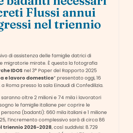
 e badanti necessari
reti Flussi annui
ressi nel triennio
o di assistenza delle famiglie datrici di
e migratorie mirate. È questa la fotografia
rche IDOS
nel 3° Paper del Rapporto 2025
ia e lavoro domestico
” presentato oggi, 16
a Roma presso la sala Einaudi di Confedilizia.
ranno oltre 2 milioni e 74 mila i lavoratori
isogno le famiglie italiane per coprire le
persona (badanti): 660 mila italiani e 1 milione
 2025, l’incremento complessivo sarà di circa 86
l triennio 2026-2028
, così suddivisi: 8.729