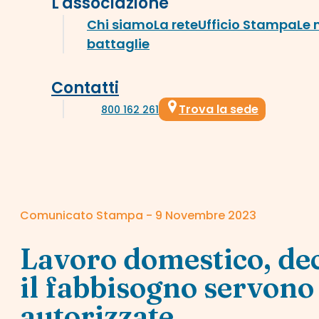
L'associazione
Chi siamo
La rete
Ufficio Stampa
Le 
battaglie
Contatti
Trova la sede
800 162 261
Comunicato Stampa - 9 Novembre 2023
Lavoro domestico, decr
il fabbisogno servono
autorizzate