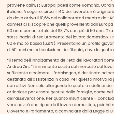
proviene dall’Est Europa: paesi come Romania, Ucrain
italiana. A seguire, circa il 14% dei lavoratori è origina
da dove arriva il 10,6% dei collaboratori mentre dall’Af
domestici si scopre che quelli provenienti dall’Europa d
60 anni, per un totale del 63,7% con più di 50 anni. Tra
stessi bacini di reclutamento del lavoro domestico. Tra
60 è molto bassa (6,8%). Presentano un profilo giovane an
di 50 anni ma ed esclusione dei filippini, dove la quota
“Il tema dell’innalzamento dell’età dei lavoratori dome
Andrea Zini. “L’imminente uscita dal mercato del lavor
sufficiente a colmare il fabbisogno, è destinato ad ac
destinato all’assistenza in casa. Per questo motivo l
correttivi. Non solo allargando le quote e ridefinen
articolate per essere gestite dalle famiglie, come nel
dell’asseverazione. Per quanto insufficiente – conclu
vera novità che riguarda il lavoro domestico, poiché 
Governo e Parlamento, a cominciare dalla Legge di Bil