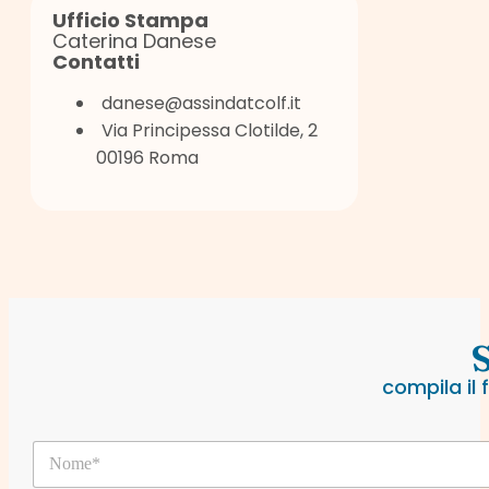
Ufficio Stampa
Caterina Danese
Contatti
danese@assindatcolf.it
Via Principessa Clotilde, 2
00196 Roma
S
compila il
N
o