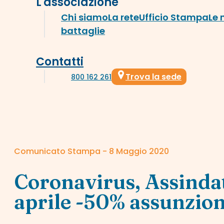
L'associazione
Chi siamo
La rete
Ufficio Stampa
Le 
battaglie
Contatti
Trova la sede
800 162 261
Comunicato Stampa - 8 Maggio 2020
Coronavirus, Assindat
aprile -50% assunzion