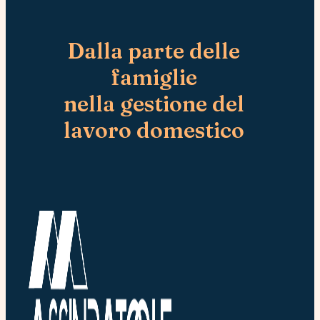
n
?
o
m
Dalla parte delle
e
famiglie
nella gestione del
lavoro domestico