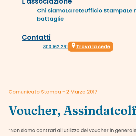
L'associazione
Chi siamo
La rete
Ufficio Stampa
Le 
battaglie
Contatti
Trova la sede
800 162 261
Comunicato Stampa - 2 Marzo 2017
Voucher, Assindatcolf
“Non siamo contrari all’utilizzo dei voucher in general