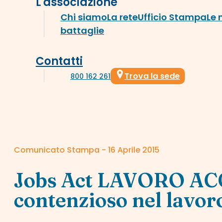
L'associazione
Chi siamo
La rete
Ufficio Stampa
Le 
battaglie
Contatti
Trova la sede
800 162 261
Comunicato Stampa - 16 Aprile 2015
Jobs Act LAVORO ACC
contenzioso nel lavor