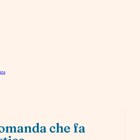
nza
domanda che fa