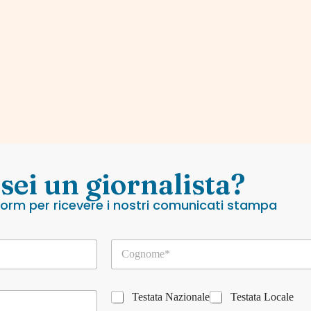
 sei un giornalista?
 form per ricevere i nostri comunicati stampa
C
o
g
n
T
o
Testata Nazionale
Testata Locale
e