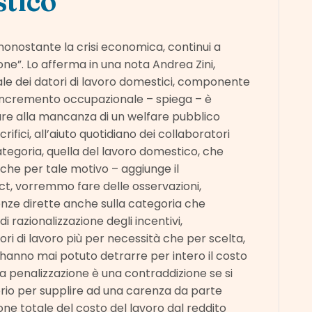
stico
nonostante la crisi economica, continui a
ne”. Lo afferma in una nota Andrea Zini,
ale dei datori di lavoro domestici, componente
o incremento occupazionale – spiega – è
are alla mancanza di un welfare pubblico
ifici, all’aiuto quotidiano dei collaboratori
categoria, quella del lavoro domestico, che
he per tale motivo – aggiunge il
Act, vorremmo fare delle osservazioni,
nze dirette anche sulla categoria che
 razionalizzazione degli incentivi,
ori di lavoro più per necessità che per scelta,
 hanno mai potuto detrarre per intero il costo
ica penalizzazione è una contraddizione se si
oprio per supplire ad una carenza da parte
zione totale del costo del lavoro dal reddito