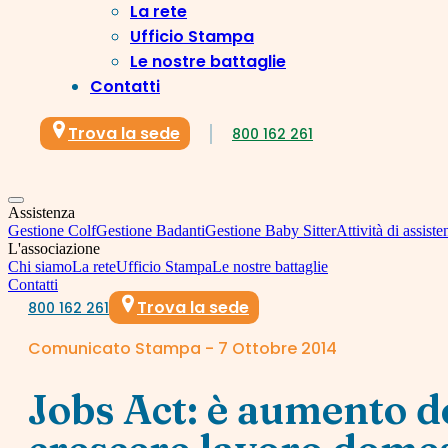
La rete
Ufficio Stampa
Le nostre battaglie
Contatti
Trova la sede
800 162 261
Assistenza
Gestione Colf
Gestione Badanti
Gestione Baby Sitter
Attività di assiste
L'associazione
Chi siamo
La rete
Ufficio Stampa
Le nostre battaglie
Contatti
Trova la sede
800 162 261
Comunicato Stampa - 7 Ottobre 2014
Jobs Act: è aumento 