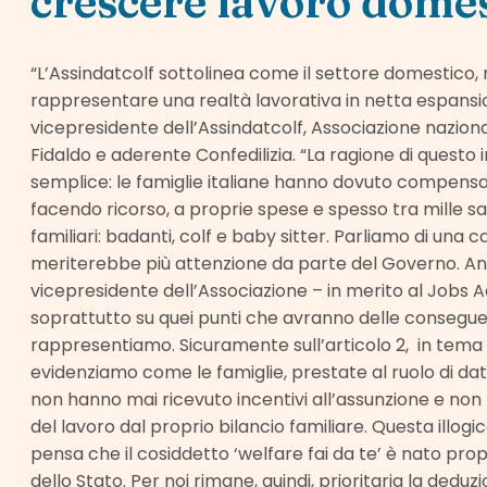
crescere lavoro dome
“L’Assindatcolf sottolinea come il settore domestico, 
rappresentare una realtà lavorativa in netta espansio
vicepresidente dell’Assindatcolf, Associazione nazion
Fidaldo e aderente Confedilizia. “La ragione di quest
semplice: le famiglie italiane hanno dovuto compens
facendo ricorso, a proprie spese e spesso tra mille sacr
familiari: badanti, colf e baby sitter. Parliamo di una 
meriterebbe più attenzione da parte del Governo. Anc
vicepresidente dell’Associazione – in merito al Jobs 
soprattutto su quei punti che avranno delle consegue
rappresentiamo. Sicuramente sull’articolo 2, in tema di
evidenziamo come le famiglie, prestate al ruolo di dat
non hanno mai ricevuto incentivi all’assunzione e non
del lavoro dal proprio bilancio familiare. Questa illog
pensa che il cosiddetto ‘welfare fai da te’ è nato pr
dello Stato. Per noi rimane, quindi, prioritaria la dedu