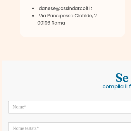
danese@assindatcolf.it
Via Principessa Clotilde, 2
00196 Roma
Se
compila il
N
o
m
e
N
*
o