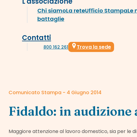
L'associazione
Chi siamo
La rete
Ufficio Stampa
Le 
battaglie
Contatti
Trova la sede
800 162 261
Comunicato Stampa - 4 Giugno 2014
Fidaldo: in audizione
Maggiore attenzione al lavoro domestico, sia per le d