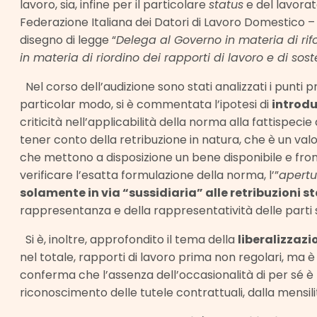
lavoro, sia, infine per il particolare
status
e del lavorat
Federazione Italiana dei Datori di Lavoro Domestico – 
disegno di legge “
Delega al Governo in materia di rifor
in materia di riordino dei rapporti di lavoro e di sos
Nel corso dell’audizione sono stati analizzati i punti p
particolar modo, si è commentata l’ipotesi di
introd
criticità nell’applicabilità della norma alla fattispec
tener conto della retribuzione in natura, che è un val
che mettono a disposizione un bene disponibile e fron
verificare l’esatta formulazione della norma, l’”
apertu
solamente in via “sussidiaria” alle retribuzioni s
rappresentanza e della rappresentatività delle parti s
Si è, inoltre, approfondito il tema della
liberalizzazi
nel totale, rapporti di lavoro prima non regolari, ma è 
conferma che l’assenza dell’occasionalità di per sé è
riconoscimento delle tutele contrattuali, dalla mensili