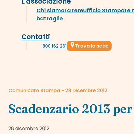
L'associazione
Chi siamo
La rete
Ufficio Stampa
Le 
battaglie
Contatti
Trova la sede
800 162 261
Comunicato Stampa - 28 Dicembre 2012
Scadenzario 2013 per 
28 dicembre 2012