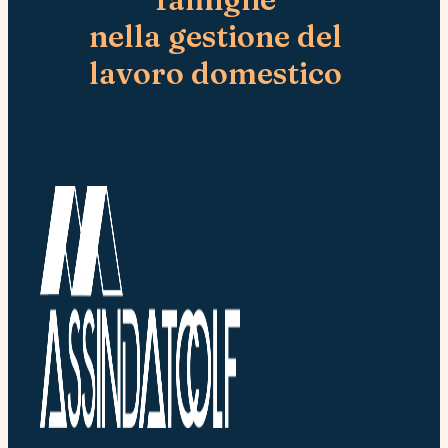
n
nella gestione del
o
m
lavoro domestico
e