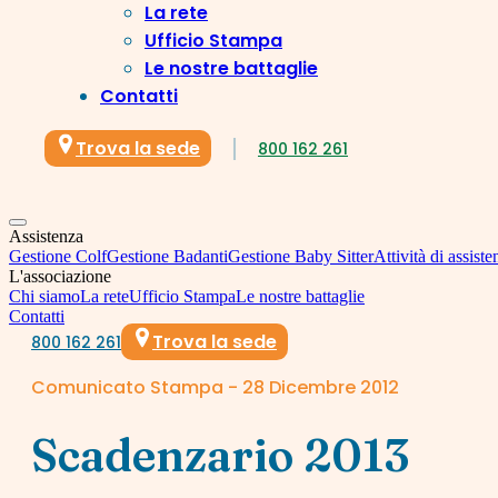
La rete
Ufficio Stampa
Le nostre battaglie
Contatti
Trova la sede
800 162 261
Assistenza
Gestione Colf
Gestione Badanti
Gestione Baby Sitter
Attività di assiste
L'associazione
Chi siamo
La rete
Ufficio Stampa
Le nostre battaglie
Contatti
Trova la sede
800 162 261
Comunicato Stampa - 28 Dicembre 2012
Scadenzario 2013