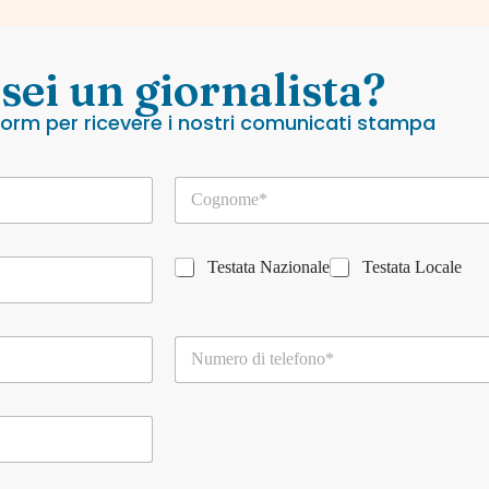
 sei un giornalista?
 form per ricevere i nostri comunicati stampa
C
o
g
n
T
o
Testata Nazionale
Testata Locale
e
m
s
e
t
*
T
a
e
t
l
a
e
n
f
a
o
z
n
i