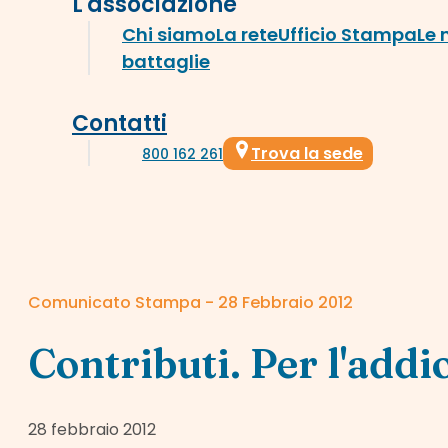
L'associazione
Chi siamo
La rete
Ufficio Stampa
Le 
battaglie
Contatti
Trova la sede
800 162 261
Comunicato Stampa - 28 Febbraio 2012
Contributi. Per l'addio
28 febbraio 2012