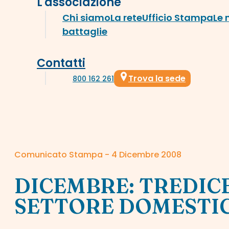
L'associazione
Chi siamo
La rete
Ufficio Stampa
Le 
battaglie
Contatti
Trova la sede
800 162 261
Comunicato Stampa - 4 Dicembre 2008
DICEMBRE: TREDICE
SETTORE DOMESTI