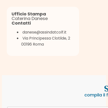
Ufficio Stampa
Caterina Danese
Contatti
danese@assindatcolf.it
Via Principessa Clotilde, 2
00196 Roma
S
compila il