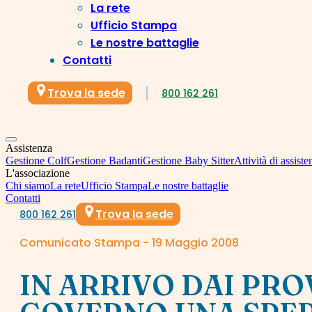
La rete
Ufficio Stampa
Le nostre battaglie
Contatti
Trova la sede
800 162 261
Assistenza
Gestione Colf
Gestione Badanti
Gestione Baby Sitter
Attività di assiste
L'associazione
Chi siamo
La rete
Ufficio Stampa
Le nostre battaglie
Contatti
Trova la sede
800 162 261
Comunicato Stampa - 19 Maggio 2008
IN ARRIVO DAI PR