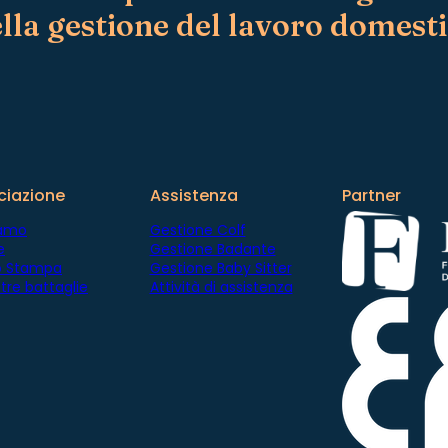
lla gestione del lavoro domest
e
?
ciazione
Assistenza
Partner
iamo
Gestione Colf
e
Gestione Badante
io Stampa
Gestione Baby Sitter
tre battaglie
Attività di assistenza