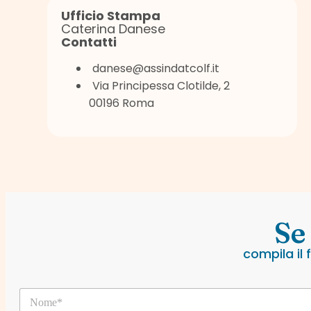
Ufficio Stampa
Caterina Danese
Contatti
danese@assindatcolf.it
Via Principessa Clotilde, 2
00196 Roma
Se
compila il
C
N
o
o
g