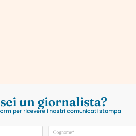
 sei un giornalista?
 form per ricevere i nostri comunicati stampa
C
o