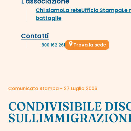
L'associazione
Chi siamo
La rete
Ufficio Stampa
Le 
battaglie
Contatti
Trova la sede
800 162 261
Comunicato Stampa - 27 Luglio 2006
CONDIVISIBILE DI
SULLIMMIGRAZION