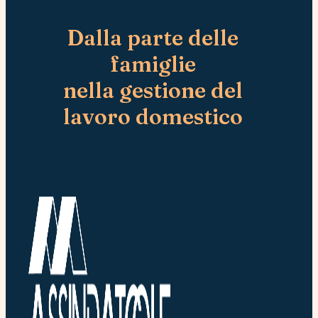
e
s
Dalla parte delle
t
a
famiglie
t
a
nella gestione del
lavoro domestico