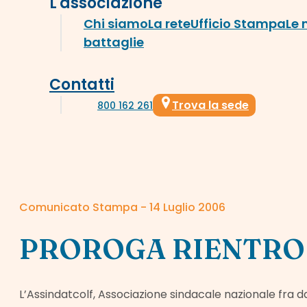
L'associazione
Chi siamo
La rete
Ufficio Stampa
Le 
battaglie
Contatti
Trova la sede
800 162 261
Comunicato Stampa - 14 Luglio 2006
PROROGA RIENTRO 
L’Assindatcolf, Associazione sindacale nazionale fra dato