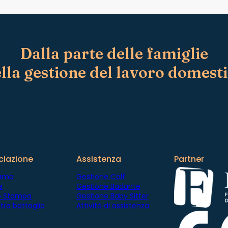
e
o
l
o
c
a
Dalla parte delle famiglie
l
lla gestione del lavoro domest
e
?
ciazione
Assistenza
Partner
iamo
Gestione Colf
e
Gestione Badante
io Stampa
Gestione Baby Sitter
tre battaglie
Attività di assistenza