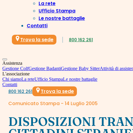
La rete
Ufficio Stampa
Le nostre battaglie
Contatti
Trova la sede
800 162 261
Assistenza
Gestione Colf
Gestione Badanti
Gestione Baby Sitter
Attività di assiste
L'associazione
Chi siamo
La rete
Ufficio Stampa
Le nostre battaglie
Contatti
Trova la sede
800 162 261
Comunicato Stampa - 14 Luglio 2005
DISPOSIZIONI TRAN