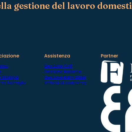
lla gestione del lavoro domest
e
?
ciazione
Assistenza
Partner
iamo
Gestione Colf
e
Gestione Badante
io Stampa
Gestione Baby Sitter
tre battaglie
Attività di assistenza