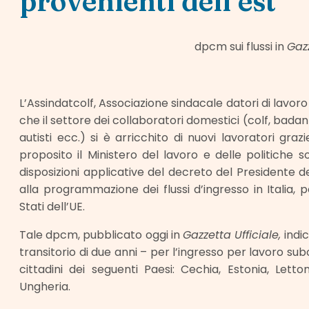
provenienti dell’est
dpcm sui flussi in
Gazz
L’Assindatcolf, Associazione sindacale datori di lavo
che il settore dei collaboratori domestici (colf, badan
autisti ecc.) si è arricchito di nuovi lavoratori gra
proposito il Ministero del lavoro e delle politiche s
disposizioni applicative del decreto del Presidente de
alla programmazione dei flussi d’ingresso in Italia, p
Stati dell’UE.
Tale dpcm, pubblicato oggi in
Gazzetta Ufficiale,
indi
transitorio di due anni – per l’ingresso per lavoro su
cittadini dei seguenti Paesi: Cechia, Estonia, Letton
Ungheria.