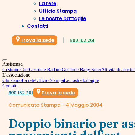
La rete
Ufficio Stampa
Le nostre battaglie
Contatti
Trova la sede
800 162 261
Assistenza
Gestione Colf
Gestione Badanti
Gestione Baby Sitter
Attività di assiste
L'associazione
Chi siamo
La rete
Ufficio Stampa
Le nostre battaglie
Contatti
Trova la sede
800 162 261
Comunicato Stampa - 4 Maggio 2004
Doppio binario per a