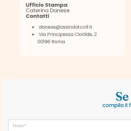
Ufficio Stampa
Caterina Danese
Contatti
danese@assindatcolf.it
Via Principessa Clotilde, 2
00196 Roma
Se
compila il
*
N
N
o
o