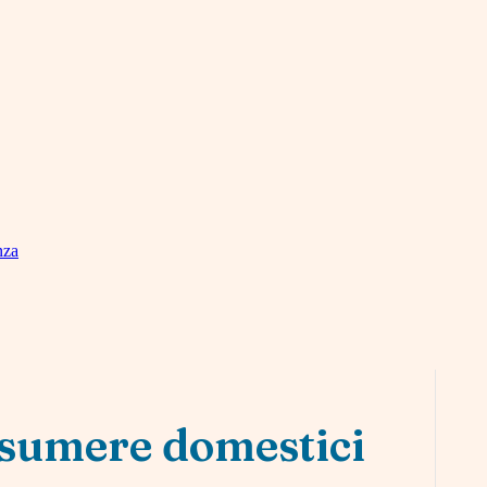
nza
ssumere domestici