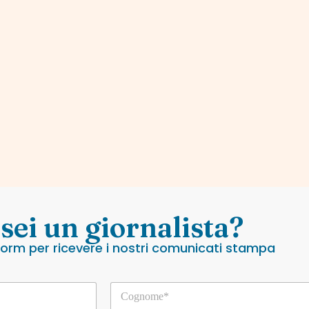
 sei un giornalista?
 form per ricevere i nostri comunicati stampa
C
o