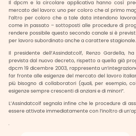
Il dpcm e la circolare applicativa hanno così pre
mercato del lavoro: uno per coloro che al primo maggi
l’altro per coloro che a tale data intendono lavor
come in passato – sottoposti alle procedure di prog
rendere possibile questo secondo canale si è prevista
per lavoro subordinato anche a carattere stagionale.
Il presidente dell’Assindatcolf, Renzo Gardella, ha
prevista dal nuovo decreto, rispetto a quella già p
dpcm 19 dicembre 2003, rappresenta un’integrazion
far fronte alle esigenze del mercato del lavoro itali
più bisogno di collaboratori (quali, per esempio, c
esigenze sempre crescenti di anziani e di minori”.
L’Assindatcolf segnala infine che le procedure di a
essere attivate immediatamente con l’inoltro di un’
.